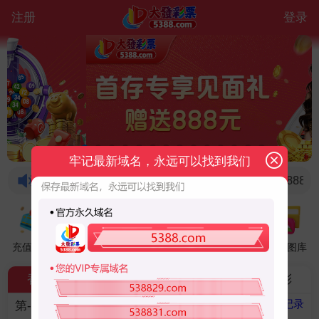
注册
登录
下拉即可刷新
牢记最新域名，永远可以找到我们
新人首存领888元
充值/提款
优惠活动
聊天室
在线客服
5388图库
香港彩
新澳彩
天澳彩
快八彩
历史记录
第-期开奖结果